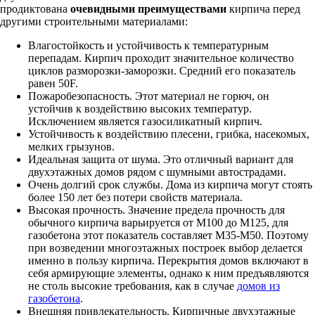
продиктована
очевидными преимуществами
кирпича перед
другими строительными материалами:
Влагостойкость и устойчивость к температурным
перепадам. Кирпич проходит значительное количество
циклов разморозки-заморозки. Средний его показатель
равен 50F.
Пожаробезопасность. Этот материал не горюч, он
устойчив к воздействию высоких температур.
Исключением является газосиликатный кирпич.
Устойчивость к воздействию плесени, грибка, насекомых,
мелких грызунов.
Идеальная защита от шума. Это отличный вариант для
двухэтажных домов рядом с шумными автострадами.
Очень долгий срок службы. Дома из кирпича могут стоять
более 150 лет без потери свойств материала.
Высокая прочность. Значение предела прочность для
обычного кирпича варьируется от М100 до М125, для
газобетона этот показатель составляет М35-М50. Поэтому
при возведении многоэтажных построек выбор делается
именно в пользу кирпича. Перекрытия домов включают в
себя армирующие элементы, однако к ним предъявляются
не столь высокие требования, как в случае
домов из
газобетона
.
Внешняя привлекательность. Кирпичные двухэтажные