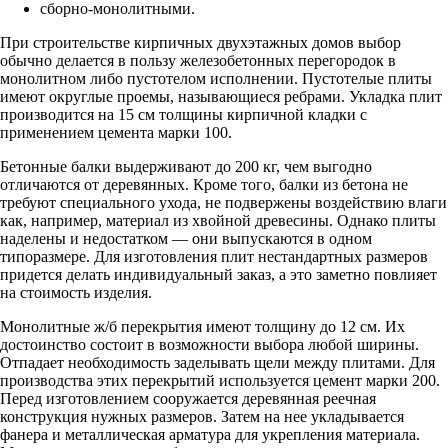
сборно-монолитными.
При строительстве кирпичных двухэтажных домов выбор
обычно делается в пользу железобетонных перегородок в
монолитном либо пустотелом исполнении. Пустотелые плиты
имеют округлые проемы, называющиеся ребрами. Укладка плит
производится на 15 см толщины кирпичной кладки с
применением цемента марки 100.
Бетонные балки выдерживают до 200 кг, чем выгодно
отличаются от деревянных. Кроме того, балки из бетона не
требуют специального ухода, не подвержены воздействию влаги
как, например, материал из хвойной древесины. Однако плиты
наделены и недостатком — они выпускаются в одном
типоразмере. Для изготовления плит нестандартных размеров
придется делать индивидуальный заказ, а это заметно повлияет
на стоимость изделия.
Монолитные ж/б перекрытия имеют толщину до 12 см. Их
достоинство состоит в возможности выбора любой ширины.
Отпадает необходимость заделывать щели между плитами. Для
производства этих перекрытий используется цемент марки 200.
Перед изготовлением сооружается деревянная реечная
конструкция нужных размеров. Затем на нее укладывается
фанера и металлическая арматура для укрепления материала.