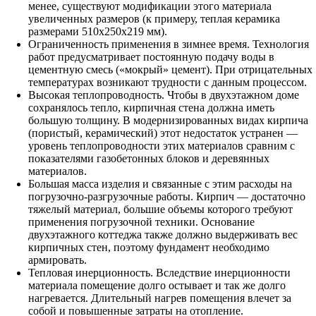
менее, существуют модификации этого материала
увеличенных размеров (к примеру, теплая керамика
размерами 510х250х219 мм).
Ограниченность применения в зимнее время. Технология
работ предусматривает постоянную подачу воды в
цементную смесь («мокрый» цемент). При отрицательных
температурах возникают трудности с данным процессом.
Высокая теплопроводность. Чтобы в двухэтажном доме
сохранялось тепло, кирпичная стена должна иметь
большую толщину. В модернизированных видах кирпича
(пористый, керамический) этот недостаток устранен —
уровень теплопроводности этих материалов сравним с
показателями газобетонных блоков и деревянных
материалов.
Большая масса изделия и связанные с этим расходы на
погрузочно-разгрузочные работы. Кирпич — достаточно
тяжелый материал, большие объемы которого требуют
применения погрузочной техники. Основание
двухэтажного коттеджа также должно выдерживать вес
кирпичных стен, поэтому фундамент необходимо
армировать.
Тепловая инерционность. Вследствие инерционности
материала помещение долго остывает и так же долго
нагревается. Длительный нагрев помещения влечет за
собой и повышенные затраты на отопление.