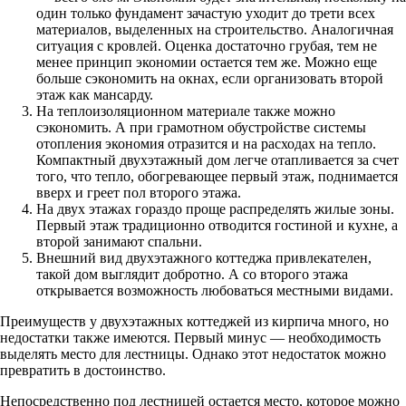
один только фундамент зачастую уходит до трети всех
материалов, выделенных на строительство. Аналогичная
ситуация с кровлей. Оценка достаточно грубая, тем не
менее принцип экономии остается тем же. Можно еще
больше сэкономить на окнах, если организовать второй
этаж как мансарду.
На теплоизоляционном материале также можно
сэкономить. А при грамотном обустройстве системы
отопления экономия отразится и на расходах на тепло.
Компактный двухэтажный дом легче отапливается за счет
того, что тепло, обогревающее первый этаж, поднимается
вверх и греет пол второго этажа.
На двух этажах гораздо проще распределять жилые зоны.
Первый этаж традиционно отводится гостиной и кухне, а
второй занимают спальни.
Внешний вид двухэтажного коттеджа привлекателен,
такой дом выглядит добротно. А со второго этажа
открывается возможность любоваться местными видами.
Преимуществ у двухэтажных коттеджей из кирпича много, но
недостатки также имеются. Первый минус — необходимость
выделять место для лестницы. Однако этот недостаток можно
превратить в достоинство.
Непосредственно под лестницей остается место, которое можно