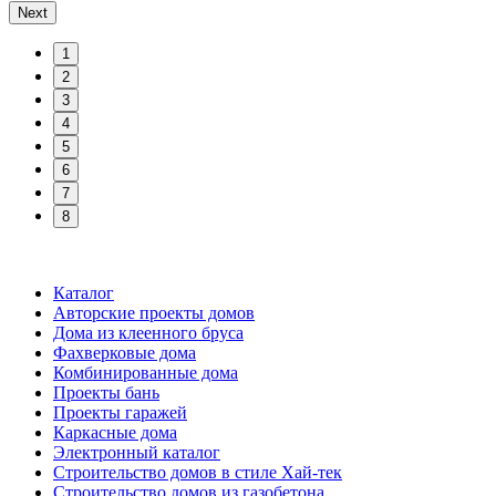
Next
1
2
3
4
5
6
7
8
Каталог
Авторские проекты домов
Дома из клеенного бруса
Фахверковые дома
Комбинированные дома
Проекты бань
Проекты гаражей
Каркасные дома
Электронный каталог
Строительство домов в стиле Хай-тек
Строительство домов из газобетона