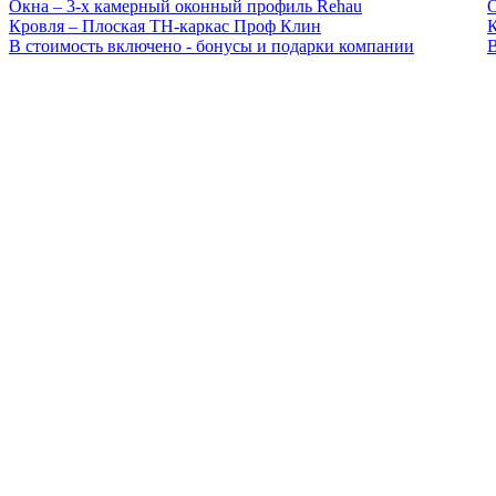
Окна –
3-х камерный оконный профиль Rehau
Кровля –
Плоская ТН-каркас Проф Клин
В стоимость включено -
бонусы и подарки компании
В