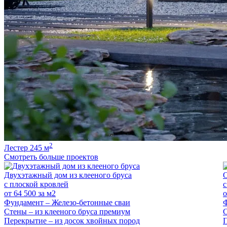
2
Лестер 245 м
Смотреть больше проектов
Двухэтажный дом из клееного бруса
О
с плоской кровлей
с
от
64 500
за м2
Фундамент –
Железо-бетонные сваи
Стены –
из клееного бруса премиум
Перекрытие –
из досок хвойных пород