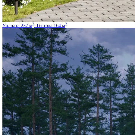
2
2
Уилпата 237 м
Гестола 164 м