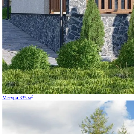
2
Месури 335 м