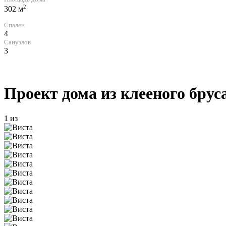
2
302 м
Спален
4
Санузлов
3
Проект дома из клееного брус
1
из