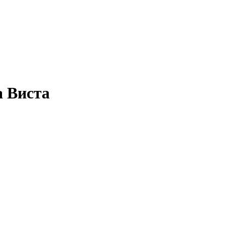
а
Виста