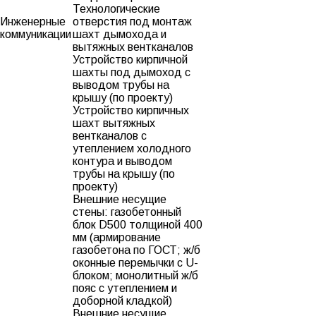
Технологические
Инженерные
отверстия под монтаж
коммуникации
шахт дымохода и
вытяжных вентканалов
Устройство кирпичной
шахты под дымоход с
выводом трубы на
крышу (по проекту)
Устройство кирпичных
шахт вытяжных
вентканалов с
утеплением холодного
контура и выводом
трубы на крышу (по
проекту)
Внешние несущие
стены: газобетонный
блок D500 толщиной 400
мм (армирование
газобетона по ГОСТ; ж/б
оконные перемычки с U-
блоком; монолитный ж/б
пояс с утеплением и
доборной кладкой)
Внешние несущие