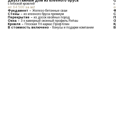
Двухэтажный дом из клееного бруса
О
с плоской кровлей
с
64 500
от
за м2
о
Фундамент –
Ф
Железо-бетонные сваи
Стены –
С
из клееного бруса премиум
Перекрытие –
П
из досок хвойных пород
Окна –
О
3-х камерный оконный профиль Rehau
Кровля –
К
Плоская ТН-каркас Проф Клин
В стоимость включено -
В
бонусы и подарки компании