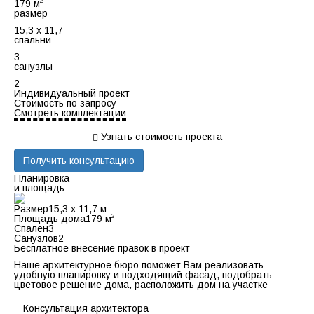
2
179 м
размер
15,3 х 11,7
спальни
3
санузлы
2
Индивидуальный проект
Стоимость по запросу
Смотреть комплектации
Узнать стоимость проекта
Получить консультацию
Планировка
и площадь
Размер
15,3 х 11,7 м
2
Площадь дома
179 м
Спален
3
Санузлов
2
Бесплатное внесение правок в проект
Наше архитектурное бюро поможет Вам реализовать
удобную планировку и подходящий фасад, подобрать
цветовое решение дома, расположить дом на участке
Консультация архитектора