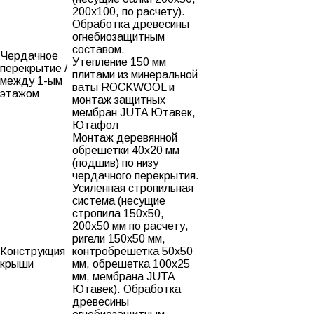
200х100, по расчету).
Обработка древесины
огнебиозащитным
составом.
Чердачное
Утепление 150 мм
перекрытие /
плитами из минеральной
между 1-ым
ваты ROCKWOOL и
этажом
монтаж защитных
мембран JUTA Ютавек,
Ютафол
Монтаж деревянной
обрешетки 40х20 мм
(подшив) по низу
чердачного перекрытия.
Усиленная стропильная
система (несущие
стропила 150х50,
200х50 мм по расчету,
ригели 150х50 мм,
Конструкция
контробрешетка 50х50
крыши
мм, обрешетка 100х25
мм, мембрана JUTA
Ютавек). Обработка
древесины