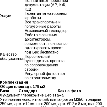
Полный пакет проектной
документации (АР, КЖ,
КД)
Гарантия на материалы
Услуги
и работы
Все транспортные и
погрузочные работы
Независимый технадзор
Работа с опытным
архитектором,
возможность полностью
адаптировать проект
под Вас бесплатно
Качество
Персональный
обслуживания
руководитель проекта
по сопровождению
стройки
Регулярный фотоотчет
по строительству
Комплектация
Общая площадь 179 м2
База
Стандарт
Как на фото
Фундамент / перекрытие 1-го этажа
Утепленная монолитная ж/б плита (бетон М350, толщина
250 мм, арм. ø12мм, шаг 200 мм; арм. Ø12 и 8 мм, шаг 200