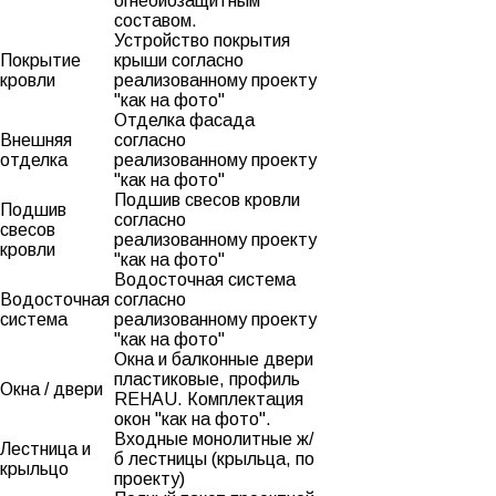
огнебиозащитным
составом.
Устройство покрытия
Покрытие
крыши согласно
кровли
реализованному проекту
"как на фото"
Отделка фасада
Внешняя
согласно
отделка
реализованному проекту
"как на фото"
Подшив свесов кровли
Подшив
согласно
свесов
реализованному проекту
кровли
"как на фото"
Водосточная система
Водосточная
согласно
система
реализованному проекту
"как на фото"
Окна и балконные двери
пластиковые, профиль
Окна / двери
REHAU. Комплектация
окон "как на фото".
Входные монолитные ж/
Лестница и
б лестницы (крыльца, по
крыльцо
проекту)