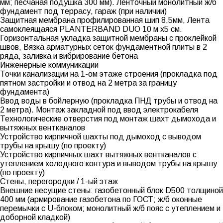
мм; песчаная подушка 300 мм). Ленточный монолитный ж/б
фундамент под террасу, гараж (при наличии)
Защитная мембрана профилированная шип 8,5мм, Лента
самоклеящаяся PLANTERBAND DUO 10 м х5 см.
Горизонтальная укладка защитной мембраны с проклейкой
швов, Вязка арматурных сеток фундаментной плиты в 2
ряда, заливка и вибрирование бетона
Инженерные коммуникации
Точки канализации на 1-ом этаже строения (прокладка под
пятном застройки и отвод на 2 метра за границу
фундамента)
Ввод воды в бойлерную (прокладка ПНД трубы и отвод на
2 метра). Монтаж закладной под ввод электрокабеля
Технологические отверстия под монтаж шахт дымохода и
вытяжных вентканалов
Устройство кирпичной шахты под дымоход с выводом
трубы на крышу (по проекту)
Устройство кирпичных шахт вытяжных вентканалов с
утеплением холодного контура и выводом трубы на крышу
(по проекту)
Стены, перегородки / 1-ый этаж
Внешние несущие стены: газобетонный блок D500 толщиной
400 мм (армирование газобетона по ГОСТ; ж/б оконные
перемычки с U-блоком; монолитный ж/б пояс с утеплением и
доборной кладкой)