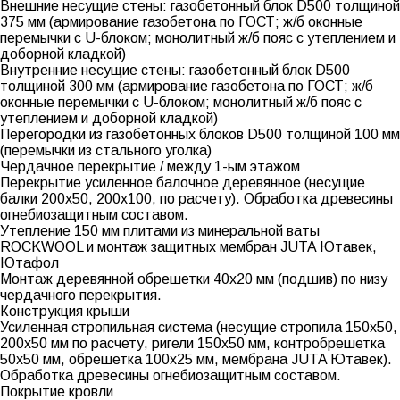
Внешние несущие стены: газобетонный блок D500 толщиной
375 мм (армирование газобетона по ГОСТ; ж/б оконные
перемычки с U-блоком; монолитный ж/б пояс с утеплением и
доборной кладкой)
Внутренние несущие стены: газобетонный блок D500
толщиной 300 мм (армирование газобетона по ГОСТ; ж/б
оконные перемычки с U-блоком; монолитный ж/б пояс с
утеплением и доборной кладкой)
Перегородки из газобетонных блоков D500 толщиной 100 мм
(перемычки из стального уголка)
Чердачное перекрытие / между 1-ым этажом
Перекрытие усиленное балочное деревянное (несущие
балки 200х50, 200х100, по расчету). Обработка древесины
огнебиозащитным составом.
Утепление 150 мм плитами из минеральной ваты
ROCKWOOL и монтаж защитных мембран JUTA Ютавек,
Ютафол
Монтаж деревянной обрешетки 40х20 мм (подшив) по низу
чердачного перекрытия.
Конструкция крыши
Усиленная стропильная система (несущие стропила 150х50,
200х50 мм по расчету, ригели 150х50 мм, контробрешетка
50х50 мм, обрешетка 100х25 мм, мембрана JUTA Ютавек).
Обработка древесины огнебиозащитным составом.
Покрытие кровли