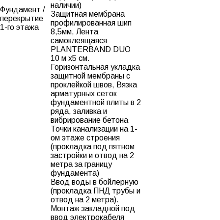
наличии)
Фундамент /
Защитная мембрана
перекрытие
профилированная шип
1-го этажа
8,5мм, Лента
самоклеящаяся
PLANTERBAND DUO
10 м х5 см.
Горизонтальная укладка
защитной мембраны с
проклейкой швов, Вязка
арматурных сеток
фундаментной плиты в 2
ряда, заливка и
вибрирование бетона
Точки канализации на 1-
ом этаже строения
(прокладка под пятном
застройки и отвод на 2
метра за границу
фундамента)
Ввод воды в бойлерную
(прокладка ПНД трубы и
отвод на 2 метра).
Монтаж закладной под
ввод электрокабеля