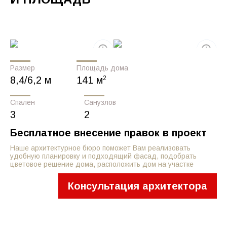
Размер
Площадь дома
2
8,4/6,2 м
141 м
Спален
Санузлов
3
2
Бесплатное внесение правок в проект
Наше архитектурное бюро поможет Вам реализовать
удобную планировку и подходящий фасад, подобрать
цветовое решение дома, расположить дом на участке
Консультация архитектора