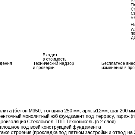
Р
П
С
С
Б
Н
у
п
д
Входит
в стоимость
дения
Технический надзор
Бесплатное вне
и проверки
изменений в про
лита (бетон М350, толщина 250 мм, арм. ø12мм, шаг 200 мм;
Ленточный монолитный ж/б фундамент под террасу, гараж (п
дроизоляция Стеклоизол ТПП Технониколь (в 2 слоя)
сплошное под всей конструкцией фундамента
таже строения (прокладка под пятном застройки и отвод на