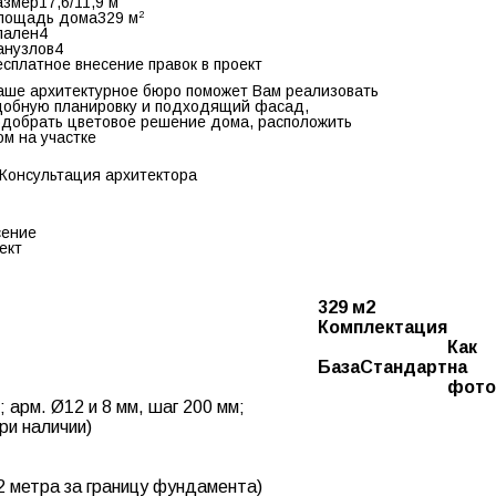
азмер
17,6/11,9 м
2
лощадь дома
329 м
пален
4
анузлов
4
есплатное внесение правок в проект
аше архитектурное бюро поможет Вам реализовать
добную планировку и подходящий фасад,
одобрать цветовое решение дома, расположить
ом на участке
Консультация архитектора
сение
ект
329 м2
Комплектация
Как
База
Стандарт
на
фото
 арм. Ø12 и 8 мм, шаг 200 мм;
ри наличии)
 2 метра за границу фундамента)