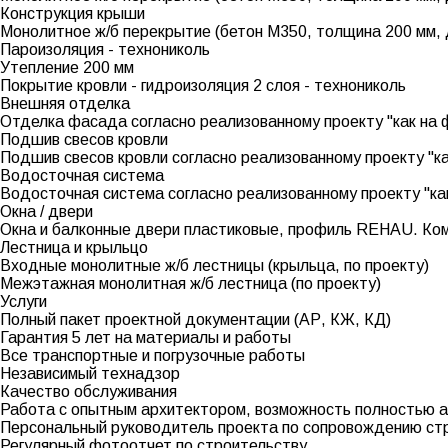
Конструкция крыши
Монолитное ж/б перекрытие (бетон М350, толщина 200 мм, д
Пароизоляция - технониколь
Утепление 200 мм
Покрытие кровли - гидроизоляция 2 слоя - технониколь
Внешняя отделка
Отделка фасада согласно реализованному проекту "как на 
Подшив свесов кровли
Подшив свесов кровли согласно реализованному проекту "ка
Водосточная система
Водосточная система согласно реализованному проекту "ка
Окна / двери
Окна и балконные двери пластиковые, профиль REHAU. Комп
Лестница и крыльцо
Входные монолитные ж/б лестницы (крыльца, по проекту)
Межэтажная монолитная ж/б лестница (по проекту)
Услуги
Полный пакет проектной документации (АР, КЖ, КД)
Гарантия 5 лет на материалы и работы
Все транспортные и погрузочные работы
Независимый технадзор
Качество обслуживания
Работа с опытным архитектором, возможность полностью а
Персональный руководитель проекта по сопровождению ст
Регулярный фотоотчет по строительству