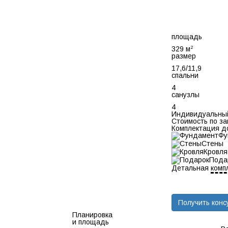
площадь
2
329 м
размер
17,6/11,9
спальни
4
санузлы
4
Индивидуальный
Стоимость по за
Комплектация д
Фу
Стены
Кровля
Пода
Детальная
комп
Получить конс
Планировка
и площадь