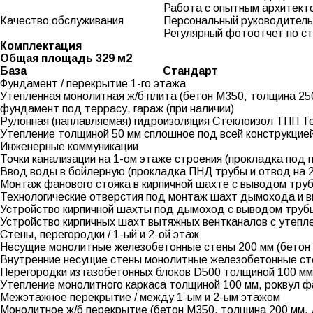
Работа с опытным архитект
Качество обслуживания
Персональный руководитель
Регулярный фотоотчет по с
Комплектация
Общая площадь 329 м2
База
Стандарт
Фундамент / перекрытие 1-го этажа
Утепленная монолитная ж/б плита (бетон М350, толщина 250
фундамент под террасу, гараж (при наличии)
Рулонная (наплавляемая) гидроизоляция Стеклоизол ТПП Тех
Утепление толщиной 50 мм сплошное под всей конструкци
Инженерные коммуникации
Точки канализации на 1-ом этаже строения (прокладка под 
Ввод воды в бойлерную (прокладка ПНД трубы и отвод на 
Монтаж фанового стояка в кирпичной шахте с выводом тру
Технологические отверстия под монтаж шахт дымохода и 
Устройство кирпичной шахты под дымоход с выводом трубы
Устройство кирпичных шахт вытяжных вентканалов с утепле
Стены, перегородки / 1-ый и 2-ой этаж
Несущие монолитные железобетонные стены 200 мм (бетон 
Внутренние несущие стены монолитные железобетонные сте
Перегородки из газобетонных блоков D500 толщиной 100 мм
Утепление монолитного каркаса толщиной 100 мм, роквул 
Межэтажное перекрытие / между 1-ым и 2-ым этажом
Монолитное ж/б перекрытие (бетон М350, толщина 200 мм, д