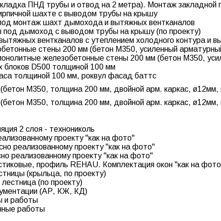
кладка ПНД трубы и отвод на 2 метра). Монтаж закладной 
ирпичной шахте с выводом трубы на крышу
 под монтаж шахт дымохода и вытяжных вентканалов
 под дымоход с выводом трубы на крышу (по проекту)
вытяжных вентканалов с утеплением холодного контура и в
бетонные стены 200 мм (бетон М350, усиленный арматурный
онолитные железобетонные стены 200 мм (бетон М350, уси
х блоков D500 толщиной 100 мм
аса толщиной 100 мм, роквул фасад баттс
бетон М350, толщина 200 мм, двойной арм. каркас, ø12мм, 
бетон М350, толщина 200 мм, двойной арм. каркас, ø12мм, 
яция 2 слоя - технониколь
ализованному проекту "как на фото"
сно реализованному проекту "как на фото"
но реализованному проекту "как на фото"
стиковые, профиль REHAU. Комплектация окон "как на фото
тницы (крыльца, по проекту)
лестница (по проекту)
ументации (АР, КЖ, КД)
ы и работы
очные работы