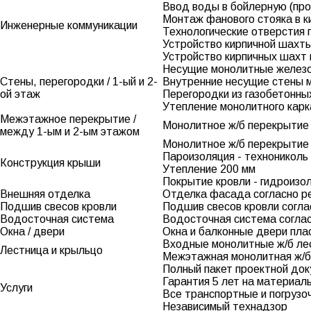
Ввод воды в бойлерную (про
Монтаж фанового стояка в к
Инженерные коммуникации
Технологические отверстия
Устройство кирпичной шахты
Устройство кирпичных шахт 
Несущие монолитные железо
Стены, перегородки / 1-ый и 2-
Внутренние несущие стены м
ой этаж
Перегородки из газобетонны
Утепление монолитного карк
Межэтажное перекрытие /
Монолитное ж/б перекрытие (
между 1-ым и 2-ым этажом
Монолитное ж/б перекрытие (
Пароизоляция - технониколь
Конструкция крыши
Утепление 200 мм
Покрытие кровли - гидроизол
Внешняя отделка
Отделка фасада согласно ре
Подшив свесов кровли
Подшив свесов кровли согла
Водосточная система
Водосточная система соглас
Окна / двери
Окна и балконные двери пла
Входные монолитные ж/б лес
Лестница и крыльцо
Межэтажная монолитная ж/б 
Полный пакет проектной док
Гарантия 5 лет на материал
Услуги
Все транспортные и погруз
Независимый технадзор