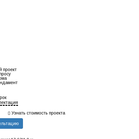
 проект
просу
ома
ндамент
рок
лектация
Узнать стоимость проекта
ультацию