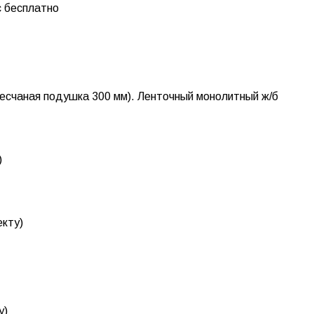
с бесплатно
 песчаная подушка 300 мм). Ленточный монолитный ж/б
)
екту)
у)