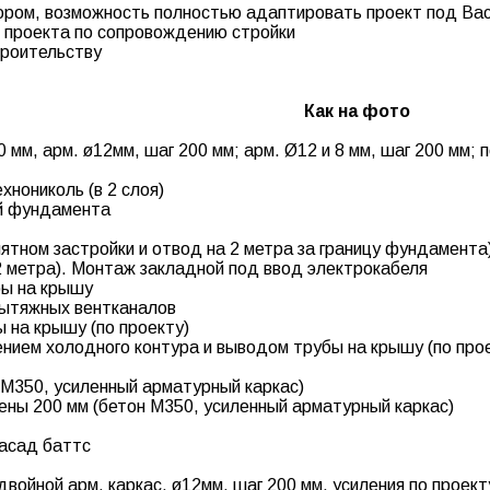
ором, возможность полностью адаптировать проект под Ва
 проекта по сопровождению стройки
троительству
Как на фото
 мм, арм. ø12мм, шаг 200 мм; арм. Ø12 и 8 мм, шаг 200 мм;
нониколь (в 2 слоя)
ей фундамента
пятном застройки и отвод на 2 метра за границу фундамента
2 метра). Монтаж закладной под ввод электрокабеля
бы на крышу
вытяжных вентканалов
 на крышу (по проекту)
нием холодного контура и выводом трубы на крышу (по про
М350, усиленный арматурный каркас)
ны 200 мм (бетон М350, усиленный арматурный каркас)
фасад баттс
войной арм. каркас, ø12мм, шаг 200 мм, усиления по проект