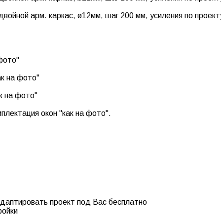
войной арм. каркас, ø12мм, шаг 200 мм, усиления по проект
фото"
к на фото"
к на фото"
лектация окон "как на фото".
даптировать проект под Вас бесплатно
ройки