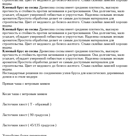
видны.
Клееный брус из сосны
Древесина сосны имеет среднюю плотность, высокую
прочность и стойкость против загнивания и растрескивания. Она долговечна, мало
усыхает, обладает умеренной гибкостью и упругостью. Наделена сильным лесным
ароматом.Простота обработки делает ее самым доступным материалом для
строительства. Цвет от медового до белесо-желтого. Стыки склейки ламелей хорошо
видны.
Клееный брус из сосны
Древесина сосны имеет среднюю плотность, высокую
прочность и стойкость против загнивания и растрескивания. Она долговечна, мало
усыхает, обладает умеренной гибкостью и упругостью. Наделена сильным лесным
ароматом.Простота обработки делает ее самым доступным материалом для
строительства. Цвет от медового до белесо-желтого. Стыки склейки ламелей хорошо
видны.
Клееный брус из сосны
Древесина сосны имеет среднюю плотность, высокую
прочность и стойкость против загнивания и растрескивания. Она долговечна, мало
усыхает, обладает умеренной гибкостью и упругостью. Наделена сильным лесным
ароматом.Простота обработки делает ее самым доступным материалом для
строительства. Цвет от медового до белесо-желтого. Стыки склейки ламелей хорошо
видны.
Нестандартные решения по соединению узлов бруса для классических деревянных
домов и в стиле модерн
Прямая чаша с ветровым замком
Косая чаша с ветровым замком
Ласточкин хвост ( Т - образный )
Ласточкин хвост ( 90 градусов )
Ласточкин хвост ( 45/135 градусов )
Устройство балок перекрытия