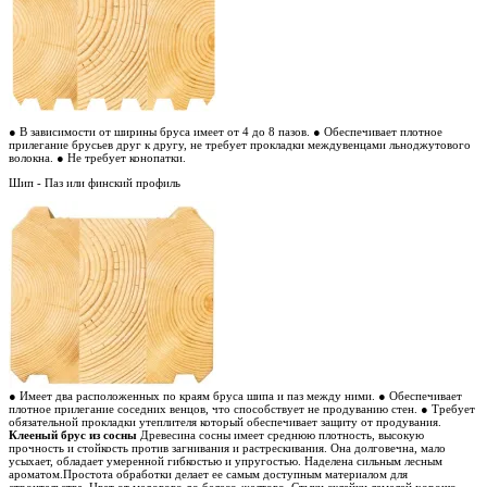
● В зависимости от ширины бруса имеет от 4 до 8 пазов.
● Обеспечивает плотное
прилегание брусьев друг к другу, не требует прокладки междувенцами льноджутового
волокна.
● Не требует конопатки.
Шип - Паз или финский профиль
● Имеет два расположенных по краям бруса шипа и паз между ними.
● Обеспечивает
плотное прилегание соседних венцов, что способствует не продуванию стен.
● Требует
обязательной прокладки утеплителя который обеспечивает защиту от продувания.
Клееный брус из сосны
Древесина сосны имеет среднюю плотность, высокую
прочность и стойкость против загнивания и растрескивания. Она долговечна, мало
усыхает, обладает умеренной гибкостью и упругостью. Наделена сильным лесным
ароматом.Простота обработки делает ее самым доступным материалом для
строительства. Цвет от медового до белесо-желтого. Стыки склейки ламелей хорошо