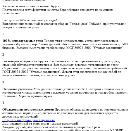
Качество и экологичность нашего бруса
Подтверждены сертификатами качества Европейского стандарта по немецким
технологиям.
Ваш дом на
26% теплее, чем у соседей
Благодаря инновационной технологии сборки "Теплый дом" Tedwood, принудительной
усадки и утеплению углов
1
100% непродуваемые углы
Теплые углы непродуваемы, устраняют последствия
усушки набухания и коробления деталей. Что позволяет экономить на отоплении до 50%
бюджета. Выполнены согласно требованиям ГОСТ 30974-2002 "Угловые соединения".
2
Без зазоров и перекосов
Брусья стягиваются и плотно прижимаются друг к другу,
стыки обрабатываются герметиком. Зазоры между деталями устраняются на этапе
сборки конструкции и не появляются в процессе эксплуатации. Выполнение требований
ГОСТ 30974-2002 "Угловые соединения". Детали стен скрепляются между собой по
высоте винтовыми тягами, компенсаторами усушки.
3
Надежное утепление
Углы дополнительно утепляются Эко Шелтером - безопасным и
экологически чистым материалом с высоким уровнем прочности и пожаробезопасности.
Не мокнет. Хорошо звукоизолирует.
4
Обследование построенных домов
Проводим обследование домов на теплоизоляцию в
отопительный период — единственно подходящее время для выявления дефектов
деревянных конструкций.
Получить консультацию специалиста
Дом, защищенный от огня, влаги и жуков-вредителей
Каждый брус обрабатывается огне-био защитным препаратом 2 раза
На этапе транспортировки и строительства мы обрабатываем антисептиком NEOMID