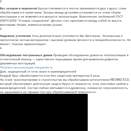
2
Брусья стягиваются и плотно прижимаются друг к другу, стыки
Без зазоров и перекосов
обрабатываются герметиком. Зазоры между деталями устраняются на этапе сборки
конструкции и не появляются в процессе эксплуатации. Выполнение требований ГОСТ
30974-2002 "Угловые соединения". Детали стен скрепляются между собой по высоте
винтовыми тягами, компенсаторами усушки.
3
Углы дополнительно утепляются Эко Шелтером - безопасным и
Надежное утепление
экологически чистым материалом с высоким уровнем прочности и пожаробезопасности. Не
мокнет. Хорошо звукоизолирует.
4
Проводим обследование домов на теплоизоляцию в
Обследование построенных домов
отопительный период — единственно подходящее время для выявления дефектов
деревянных конструкций.
Получить консультацию специалиста
Дом, защищенный от огня, влаги и жуков-вредителей
Каждый брус обрабатывается огне-био защитным препаратом 2 раза
На этапе транспортировки и строительства мы обрабатываем антисептиком NEOMID ECO,
который обеспечивает длительную защиту бруса от влажности, огня, плесневых грибов и
жуков-вредителей. Состав глубоко впитывается в древесину, снижая ее гигроскопичность,
не окрашивая и не скрывая текстуру обрабатываемой поверхности.