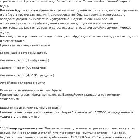
строительства. Цвет от медового до белесо-желтого. Стыки склейки ламелей хорошо
видны.
Древесина сосны имеет среднюю плотность, высокую прочность
Клееный брус из сосны
и стойкость против загнивания и растрескивания. Она долговечна, мало усыхает,
обладает умеренной гибкостью и упругостью. Наделена сильным лесным
ароматом.Простота обработки делает ее самым доступным материалом для
строительства. Цвет от медового до белесо-желтого. Стыки склейки ламелей хорошо
видны.
Нестандартные решения по соединению узлов бруса для классических деревянных домов
и в стиле модерн
Прямая чаша с ветровым замком
Косая чаша с ветровым замком
Ласточкин хвост ( Т - образный )
Ласточкин хвост ( 90 градусов )
Ласточкин хвост ( 45/135 градусов )
Устройство балок перекрытия
Качество и экологичность нашего бруса
Подтверждены сертификатами качества Европейского стандарта по немецким
технологиям.
Ваш дом на
26% теплее, чем у соседей
Благодаря инновационной технологии сборки "Теплый дом" Tedwood, принудительной
усадки и утеплению углов
1
Теплые углы непродуваемы, устраняют последствия усушки
100% непродуваемые углы
набухания и коробления деталей. Что позволяет экономить на отоплении до 50%
бюджета. Выполнены согласно требованиям ГОСТ 30974-2002 "Угловые соединения".