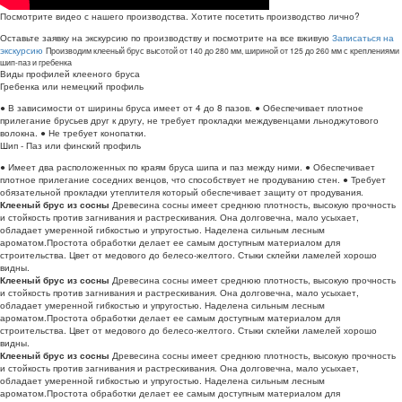
Посмотрите видео с нашего производства. Хотите посетить производство лично?
Оставьте заявку на экскурсию по производству и посмотрите на все вживую
Записаться на
экскурсию
Производим клееный брус высотой от 140 до 280 мм, шириной от 125 до 260 мм с креплениями
шип-паз и гребенка
Виды профилей клееного бруса
Гребенка или немецкий профиль
● В зависимости от ширины бруса имеет от 4 до 8 пазов.
● Обеспечивает плотное
прилегание брусьев друг к другу, не требует прокладки междувенцами льноджутового
волокна.
● Не требует конопатки.
Шип - Паз или финский профиль
● Имеет два расположенных по краям бруса шипа и паз между ними.
● Обеспечивает
плотное прилегание соседних венцов, что способствует не продуванию стен.
● Требует
обязательной прокладки утеплителя который обеспечивает защиту от продувания.
Древесина сосны имеет среднюю плотность, высокую прочность
Клееный брус из сосны
и стойкость против загнивания и растрескивания. Она долговечна, мало усыхает,
обладает умеренной гибкостью и упругостью. Наделена сильным лесным
ароматом.Простота обработки делает ее самым доступным материалом для
строительства. Цвет от медового до белесо-желтого. Стыки склейки ламелей хорошо
видны.
Древесина сосны имеет среднюю плотность, высокую прочность
Клееный брус из сосны
и стойкость против загнивания и растрескивания. Она долговечна, мало усыхает,
обладает умеренной гибкостью и упругостью. Наделена сильным лесным
ароматом.Простота обработки делает ее самым доступным материалом для
строительства. Цвет от медового до белесо-желтого. Стыки склейки ламелей хорошо
видны.
Древесина сосны имеет среднюю плотность, высокую прочность
Клееный брус из сосны
и стойкость против загнивания и растрескивания. Она долговечна, мало усыхает,
обладает умеренной гибкостью и упругостью. Наделена сильным лесным
ароматом.Простота обработки делает ее самым доступным материалом для