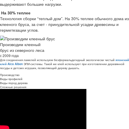
выдерживают большие нагрузки.
На 30% теплее
Технология сборки “теплый дом”. На 30% теплее обычного дома из
клееного бруса, за счет - принудительной усадки древесины и
герметезации углов.
Производим клееный
брус из северного леса
с 2009 года
Для соединения ламелей используем безформальдегидный экологически чистый
японский
ЭПИ-системы. Такой же клей используют при изготовлении деревянной
клей Aica Aibon
посуды и детских игрушек, позволяющий дереву дышать.
Производство
Виды профилей
Виды пород дерева
Сложные решения