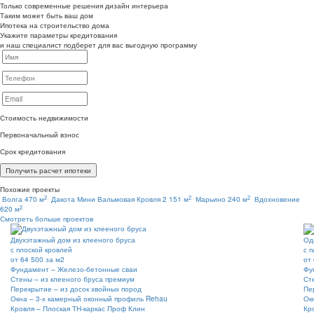
Только современные решения дизайн интерьера
Таким может быть ваш дом
Ипотека на строительство дома
Укажите параметры кредитования
и наш специалист подберет для вас выгодную программу
Стоимость недвижимости
Первоначальный взнос
Срок кредитования
Получить расчет ипотеки
Похожие проекты
2
2
2
Волга 470 м
Дакота Мини Вальмовая Кровля 2 151 м
Марьино 240 м
Вдохновение
2
620 м
Смотреть больше проектов
Двухэтажный дом из клееного бруса
Од
с плоской кровлей
с 
от
64 500
за м2
от
Фундамент –
Железо-бетонные сваи
Фу
Стены –
из клееного бруса премиум
Ст
Перекрытие –
из досок хвойных пород
Пе
Окна –
3-х камерный оконный профиль Rehau
Ок
Кровля –
Плоская ТН-каркас Проф Клин
Кр