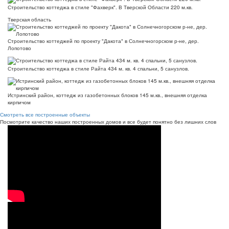
Строительство коттеджа в стиле "Фахверк". В Тверской Области 220 м.кв.
Тверская область
Строительство коттеджей по проекту "Дакота" в Солнечногорском р-не, дер.
Лопотово
Строительство коттеджа в стиле Райта 434 м. кв. 4 спальни, 5 санузлов.
Истринский район, коттедж из газобетонных блоков 145 м.кв., внешняя отделка
кирпичом
Смотреть все построенные объекты
Посмотрите качество наших построенных домов и все будет понятно без лишних слов