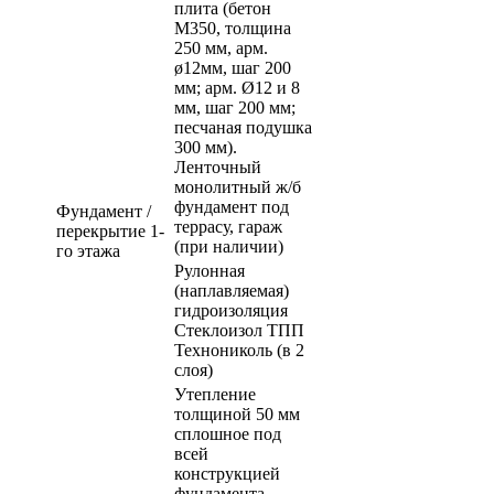
плита (бетон
М350, толщина
250 мм, арм.
ø12мм, шаг 200
мм; арм. Ø12 и 8
мм, шаг 200 мм;
песчаная подушка
300 мм).
Ленточный
монолитный ж/б
фундамент под
Фундамент /
террасу, гараж
перекрытие 1-
(при наличии)
го этажа
Рулонная
(наплавляемая)
гидроизоляция
Стеклоизол ТПП
Технониколь (в 2
слоя)
Утепление
толщиной 50 мм
сплошное под
всей
конструкцией
фундамента