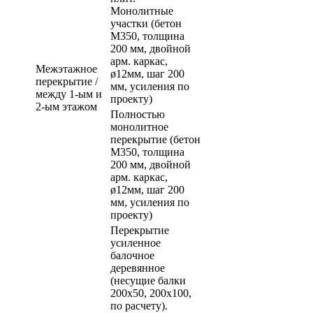
Монолитные
участки (бетон
М350, толщина
200 мм, двойной
арм. каркас,
Межэтажное
ø12мм, шаг 200
перекрытие /
мм, усиления по
между 1-ым и
проекту)
2-ым этажом
Полностью
монолитное
перекрытие (бетон
М350, толщина
200 мм, двойной
арм. каркас,
ø12мм, шаг 200
мм, усиления по
проекту)
Перекрытие
усиленное
балочное
деревянное
(несущие балки
200х50, 200х100,
по расчету).