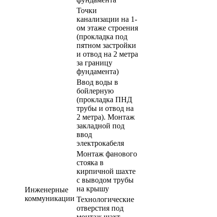
Точки
канализации на 1-
ом этаже строения
(прокладка под
пятном застройки
и отвод на 2 метра
за границу
фундамента)
Ввод воды в
бойлерную
(прокладка ПНД
трубы и отвод на
2 метра). Монтаж
закладной под
ввод
электрокабеля
Монтаж фанового
стояка в
кирпичной шахте
с выводом трубы
на крышу
Инженерные
коммуникации
Технологические
отверстия под
монтаж шахт