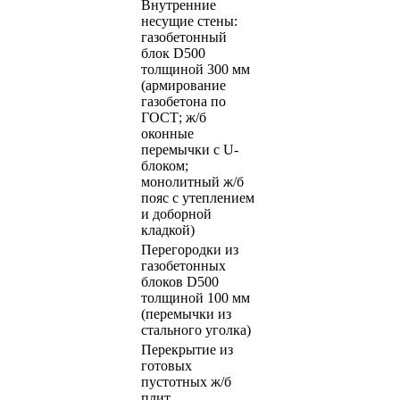
Внутренние
несущие стены:
газобетонный
блок D500
толщиной 300 мм
(армирование
газобетона по
ГОСТ; ж/б
оконные
перемычки с U-
блоком;
монолитный ж/б
пояс с утеплением
и доборной
кладкой)
Перегородки из
газобетонных
блоков D500
толщиной 100 мм
(перемычки из
стального уголка)
Перекрытие из
готовых
пустотных ж/б
плит.