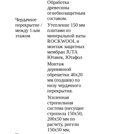
Обработка
древесины
огнебиозащитным
составом.
Чердачное
перекрытие /
Утепление 150 мм
между 1-ым
плитами из
этажом
минеральной ваты
ROCKWOOL и
монтаж защитных
мембран JUTA
Ютавек, Ютафол
Монтаж
деревянной
обрешетки 40х20
мм (подшив) по
низу чердачного
перекрытия.
Усиленная
стропильная
система (несущие
стропила 150х50,
200х50 мм по
расчету, ригели
150х50 мм,