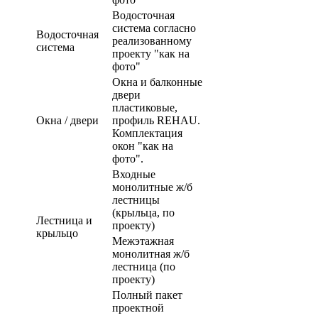
Водосточная
система согласно
Водосточная
реализованному
система
проекту "как на
фото"
Окна и балконные
двери
пластиковые,
Окна / двери
профиль REHAU.
Комплектация
окон "как на
фото".
Входные
монолитные ж/б
лестницы
(крыльца, по
Лестница и
проекту)
крыльцо
Межэтажная
монолитная ж/б
лестница (по
проекту)
Полный пакет
проектной