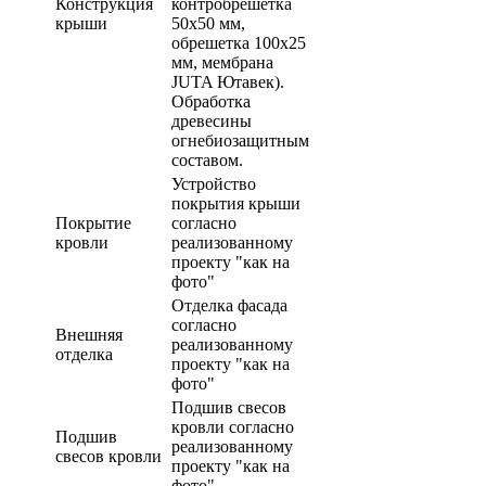
Конструкция
контробрешетка
крыши
50х50 мм,
обрешетка 100х25
мм, мембрана
JUTA Ютавек).
Обработка
древесины
огнебиозащитным
составом.
Устройство
покрытия крыши
Покрытие
согласно
кровли
реализованному
проекту "как на
фото"
Отделка фасада
согласно
Внешняя
реализованному
отделка
проекту "как на
фото"
Подшив свесов
кровли согласно
Подшив
реализованному
свесов кровли
проекту "как на
фото"