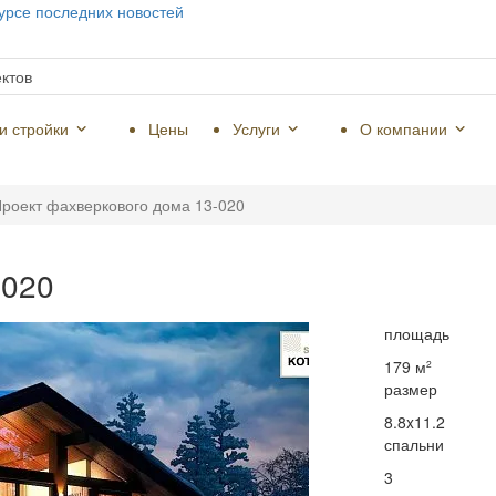
урсе последних новостей
и стройки
Цены
Услуги
О компании
я объекты
ные коммуникации
ктов ГК “Строй Коттедж”
Комплексное строительство
Индивидуальное проектирование
Ландшафтный дизайн
Кредитование Ипотека
Зимнее строительство
Сертификаты и грамоты
Часто задаваемые вопросы
роект фахверкового дома 13-020
-020
площадь
179 м
2
размер
8.8x11.2
спальни
3