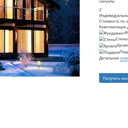
санузлы
2
Индивидуальны
Стоимость по 
Комплектация 
Ф
Стены
Кров
Под
Детальная
ком
Получить ко