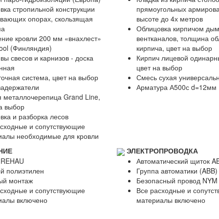
вка стропильной конструкции
прямоугольных армиров
авающих опорах, скользящая
высоте до 4х метров
ма
Облицовка кирпичом дым
ние кровли 200 мм «внахлест»
вентканалов, толщина об
ool (Финляндия)
кирпича, цвет на выбор
ы свесов и карнизов - доска
Кирпич лицевой одинарн
нная
цвет на выбор
очная система, цвет на выбор
Смесь сухая универсаль
задержатели
Арматура А500с d=12мм
 металлочерепица Grand Line,
а выбор
вка и разборка лесов
асходные и сопутствующие
иалы необходимые для кровли
НИЕ
ЭЛЕКТРОПРОВОДКА
 REHAU
Автоматический щиток AB
й полиэтилен
Группа автоматики (ABB)
ый монтаж
Безопасный провод NYM
асходные и сопутствующие
Все расходные и сопутс
иалы включено
материалы включено