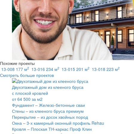
Похожие проекты
2
2
2
2
13-008 177 м
13-016 234 м
13-015 201 м
13-018 223 м
Смотреть больше проектов
Двухэтажный дом из клееного бруса
с плоской кровлей
от
64 500
за м2
Фундамент –
Железо-бетонные сваи
Стены –
из клееного бруса премиум
Перекрытие –
из досок хвойных пород
Окна –
3-х камерный оконный профиль Rehau
Кровля –
Плоская ТН-каркас Проф Клин