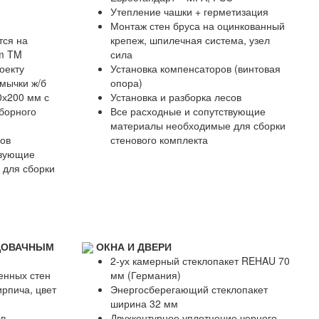
Утепление чашки + герметизация
Монтаж стен бруса на оцинкованный
тся на
крепеж, шпилечная система, узел
rm TM
сила
оекту
Установка компенсаторов (винтовая
мычки ж/б
опора)
0х200 мм с
Установка и разборка лесов
борного
Все расходные и сопутствующие
материалы необходимые для сборки
сов
стенового комплекта
твующие
 для сборки
ЦОВАЧНЫМ
ОКНА И ДВЕРИ
2-ух камерный стеклопакет REHAU 70
енных стен
мм (Германия)
ирпича, цвет
Энергосберегающий стеклопакет
ширина 32 мм
ов
Двухконтурное уплотнение черного