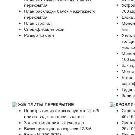
перекрытия
Устрой
План раскладки балок межэтажного
700 м
перекрытия
Вязка 
План стропил
Моноли
Спецификация окон
мм
Развертки стен
Утепл
толщи
жестко
Монол
160 м
Заклад
Монта
Бетон 
серти
Гидро
Залив
Ж/Б ПЛИТЫ ПЕРЕКРЫТИЕ
КРОВЛЯ
Перекрытие из готовых пустотных ж/б
Стропи
плит заводского производства
45х19
Заливка монолитных участков
Систем
Вязка арматурного каркаса 12/8/6
25х100
Бетон М-350 (В25)
Пленки