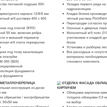
ство песчаной подушки 300-
Укладка первого ряда на
м
гидроизоляцию
арматурного каркаса 12/8/6 мм
Кладка блоков производи
тный ж/б ростверк 400 х 400
тёплый раствор Porothe
Перегородки согласно пр
ение под плитой ЭППС
Оконные и дверные пере
ной 50 мм, включая ребра
Монолитный ж/б пояс 21
сти и внешний периметр
утеплением и кладкой до
итная ж/б плита перекрытие
блока
м
Установка и разборка ле
ная под точку канализации
Все расходные и сопутс
ж опалубки
материалы необходимые
М-350 (В25)
стенового комплекта
фицированный
изоляция фундамента
ка фундамента
-МЕТАЛЛОЧЕРЕПИЦА
ОТДЕЛКА ФАСАДА ОБЛИ
льная конструкция из доски
КИРПИЧЕМ
5 мм
Облицовка кирпичом кам
а обрешетки / контробрешетки
толщина облицовки 0,5 к
, 50х50 мм
на выбор
 паро-гидроизоляции (Европа)
Кладка из кирпича столб