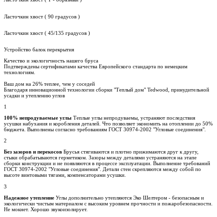
Ласточкин хвост ( 90 градусов )
Ласточкин хвост ( 45/135 градусов )
Устройство балок перекрытия
Качество и экологичность нашего бруса
Подтверждены сертификатами качества Европейского стандарта по немецким
технологиям.
Ваш дом на
26% теплее, чем у соседей
Благодаря инновационной технологии сборки "Теплый дом" Tedwood, принудительной
усадки и утеплению углов
1
100% непродуваемые углы
Теплые углы непродуваемы, устраняют последствия
усушки набухания и коробления деталей. Что позволяет экономить на отоплении до 50%
бюджета. Выполнены согласно требованиям ГОСТ 30974-2002 "Угловые соединения".
2
Без зазоров и перекосов
Брусья стягиваются и плотно прижимаются друг к другу,
стыки обрабатываются герметиком. Зазоры между деталями устраняются на этапе
сборки конструкции и не появляются в процессе эксплуатации. Выполнение требований
ГОСТ 30974-2002 "Угловые соединения". Детали стен скрепляются между собой по
высоте винтовыми тягами, компенсаторами усушки.
3
Надежное утепление
Углы дополнительно утепляются Эко Шелтером - безопасным и
экологически чистым материалом с высоким уровнем прочности и пожаробезопасности.
Не мокнет. Хорошо звукоизолирует.