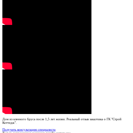
Дом из клееного бруса после 1,5 лет жизни. Реальный отзыв заказчика о ГК "Строй
Коттедж".
Получить консультацию специалиста
Только современные решения дизайн интерьера