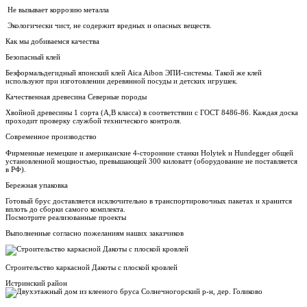
Не вызывает коррозию металла
Экологически чист, не содержит вредных и опасных веществ.
Как мы добиваемся качества
Безопасный клей
Безформальдегидный японский клей Aica Aibon ЭПИ-системы. Такой же клей
используют при изготовлении деревянной посуды и детских игрушек.
Качественная древесина Северные породы
Хвойной древесины 1 сорта (А,В класса) в соответствии с ГОСТ 8486-86. Каждая доска
проходит проверку службой технического контроля.
Современное производство
Фирменные немецкие и американские 4-сторонние станки Holytek и Hundegger общей
установленной мощностью, превышающей 300 киловатт (оборудование не поставляется
в РФ).
Бережная упаковка
Готовый брус доставляется исключительно в транспортировочных пакетах и хранится
вплоть до сборки самого комплекта.
Посмотрите реализованные проекты
Выполненные согласно пожеланиям наших заказчиков
Строительство каркасной Дакоты с плоской кровлей
Истринский район