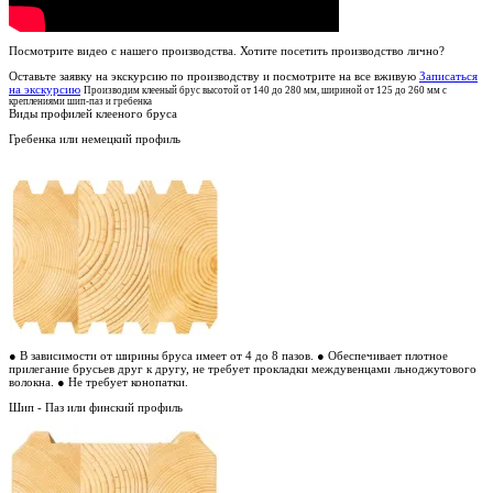
Посмотрите видео с нашего производства. Хотите посетить производство лично?
Оставьте заявку на экскурсию по производству и посмотрите на все вживую
Записаться
на экскурсию
Производим клееный брус высотой от 140 до 280 мм, шириной от 125 до 260 мм с
креплениями шип-паз и гребенка
Виды профилей клееного бруса
Гребенка или немецкий профиль
● В зависимости от ширины бруса имеет от 4 до 8 пазов.
● Обеспечивает плотное
прилегание брусьев друг к другу, не требует прокладки междувенцами льноджутового
волокна.
● Не требует конопатки.
Шип - Паз или финский профиль