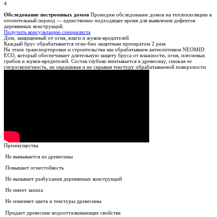
4
Обследование построенных домов
Проводим обследование домов на теплоизоляцию в
отопительный период — единственно подходящее время для выявления дефектов
деревянных конструкций.
Получить консультацию специалиста
Дом, защищенный от огня, влаги и жуков-вредителей
Каждый брус обрабатывается огне-био защитным препаратом 2 раза
На этапе транспортировки и строительства мы обрабатываем антисептиком NEOMID
ECO, который обеспечивает длительную защиту бруса от влажности, огня, плесневых
грибов и жуков-вредителей. Состав глубоко впитывается в древесину, снижая ее
гигроскопичность, не окрашивая и не скрывая текстуру обрабатываемой поверхности.
Преимущества
Не вымывается из древесины
Повышает огнестойкость
Не вызывает разбухания деревянных конструкций
Не имеет запаха
Не изменяет цвета и текстуры древесины
Придает древесине водоотталкивающие свойства