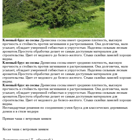
Клееный брус из сосны
Древесина сосны имеет среднюю плотность, высокую
прочность и стойкость против загнивания и растрескивания. Она долговечна, мало
усыхает, обладает умеренной гибкостью и упругостью. Наделена сильным лесным
ароматом.Простота обработки делает ее самым доступным материалом для
строительства. Цвет от медового до белесо-желтого. Стыки склейки ламелей хорошо
видны.
Клееный брус из сосны
Древесина сосны имеет среднюю плотность, высокую
прочность и стойкость против загнивания и растрескивания. Она долговечна, мало
усыхает, обладает умеренной гибкостью и упругостью. Наделена сильным лесным
ароматом.Простота обработки делает ее самым доступным материалом для
строительства. Цвет от медового до белесо-желтого. Стыки склейки ламелей хорошо
видны.
Клееный брус из сосны
Древесина сосны имеет среднюю плотность, высокую
прочность и стойкость против загнивания и растрескивания. Она долговечна, мало
усыхает, обладает умеренной гибкостью и упругостью. Наделена сильным лесным
ароматом.Простота обработки делает ее самым доступным материалом для
строительства. Цвет от медового до белесо-желтого. Стыки склейки ламелей хорошо
видны.
Нестандартные решения по соединению узлов бруса для классических деревянных
домов и в стиле модерн
Прямая чаша с ветровым замком
Косая чаша с ветровым замком
Ласточкин хвост ( Т - образный )