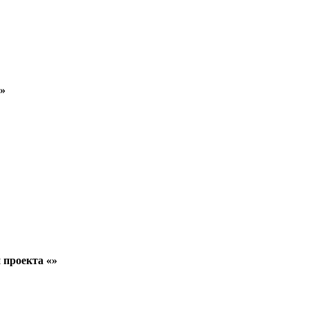
а»
 проекта «»