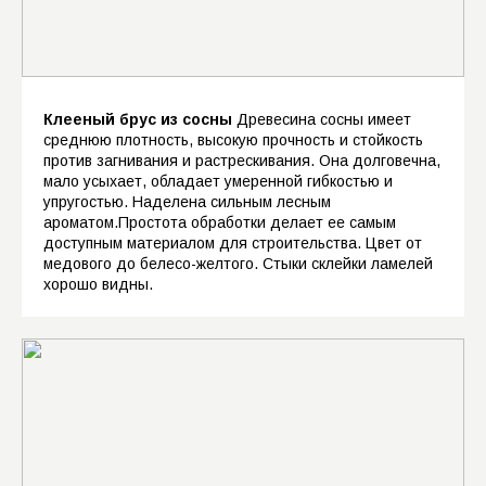
Ласточкин хвост ( Т - образный )