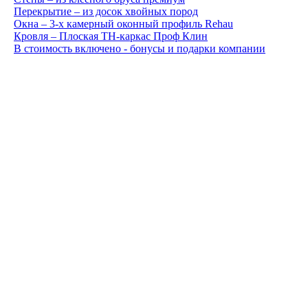
Перекрытие –
из досок хвойных пород
Окна –
3-х камерный оконный профиль Rehau
Кровля –
Плоская ТН-каркас Проф Клин
В стоимость включено -
бонусы и подарки компании