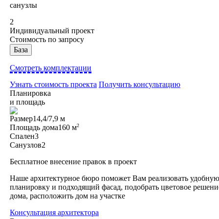
санузлы
2
Индивидуальный проект
Стоимость по запросу
База
Смотреть комплектации
Узнать стоимость проекта
Получить консультацию
Планировка
и площадь
Размер
14,4/7,9 м
2
Площадь дома
160 м
Спален
3
Санузлов
2
Бесплатное внесение правок в проект
Наше архитектурное бюро поможет Вам реализовать удобну
планировку и подходящий фасад, подобрать цветовое решени
дома, расположить дом на участке
Консультация архитектора