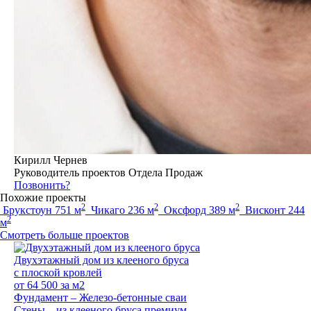
Кирилл Чернев
Руководитель проектов Отдела Продаж
Позвонить?
Похожие проекты
2
2
2
Брукстоун 751 м
Чикаго 236 м
Оксфорд 389 м
Висконт 244
2
м
Смотреть больше проектов
Двухэтажный дом из клееного бруса
с плоской кровлей
от
64 500
за м2
Фундамент –
Железо-бетонные сваи
Стены –
из клееного бруса премиум