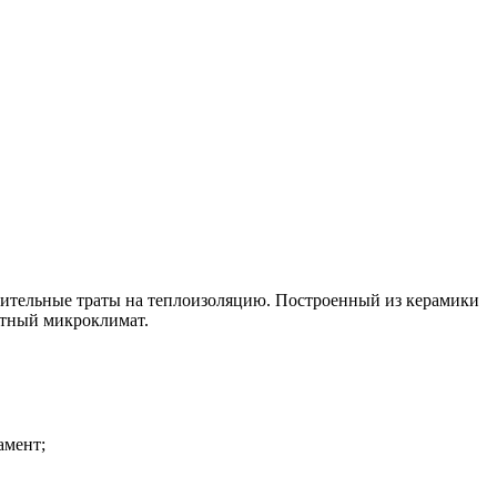
нительные траты на теплоизоляцию. Построенный из керамики
ортный микроклимат.
амент;