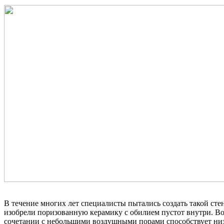
В течение многих лет специалисты пытались создать такой ст
изобрели поризованную керамику с обилием пустот внутри. В
сочетании с небольшими воздушными порами способствует низко