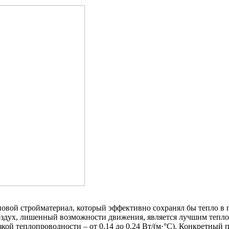
еновой стройматериал, который эффективно сохранял бы тепло 
оздух, лишенный возможности движения, является лучшим тепло
й теплопроводности – от 0,14 до 0,24 Вт/(м·°C). Конкретный п